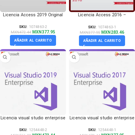
Licencia Access 2019 Original
Licencia Access 2016 –
Activacion de por vida
SKU:
1074863-2
SKU:
1074863-1
MXN
377.95
MXN
283.46
MXN
472.44
MXN
377.95
AÑADIR AL CARRITO
AÑADIR AL CARRITO
Licencia visual studio enterprise
Licencia visual studio enterprise
2019
2017
SKU:
1254448-2
SKU:
1254448-1