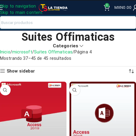
0
Skip to navigation
MXN
0.00
Skip to main content
Suites Offimaticas
Categories
Inicio
microsoft
Suites Offimaticas
Página 4
Mostrando 37–45 de 45 resultados
Show sidebar