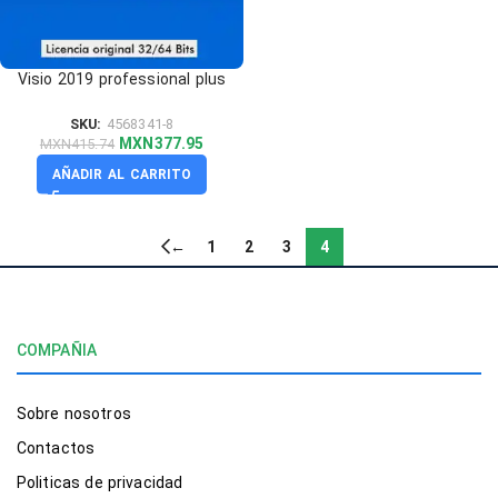
Visio 2019 professional plus
serial key
SKU:
4568341-8
MXN
377.95
MXN
415.74
AÑADIR AL CARRITO
←
1
2
3
4
COMPAÑIA
Sobre nosotros
Contactos
Politicas de privacidad