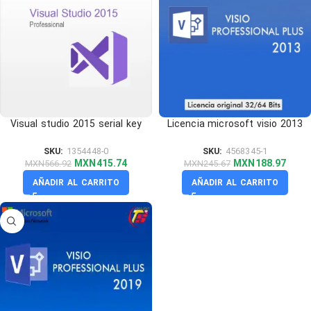
Visual studio 2015 serial key
Licencia microsoft visio 2013
SKU:
1354448-0
SKU:
4568345-1
MXN
415.74
MXN
188.97
MXN
566.92
MXN
245.67
AÑADIR AL CARRITO
AÑADIR AL CARRITO