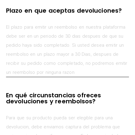
Plazo en que aceptas devoluciones?
El plazo para emitir un reembolso en nuestra plataforma
debe ser en un periodo de 30 dias despues de que su
pedido haya sido completado. Si usted desea emitir un
reembolso en un plazo mayor a 30 Dias, despues de
recibir su pedido como completado, no podremos emitir
un reembolso por ninguna razon.
En qué circunstancias ofreces
devoluciones y reembolsos?
Para que su producto pueda ser elegible para una
devolucion, debe enviarnos captura del problema que