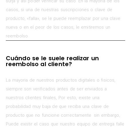
surja y asi poder verificar su caso. En la mayoria de los
casos, si una de nuestras suscripciones o clave de
producto, «falla», se le puede reemplazar por una clave
nueva o en el peor de los casos, le emitiremos un
reembolso.
Cuándo se le suele realizar un
reembolso al cliente?
La mayoria de nuestros productos digitales o fisicos,
siempre son verificados antes de ser enviados a
nuestros clientes finales, Por esto, existe una
probabilidad muy baja de que reciba una clave de
producto que no funcione correctamente. sin embargo,
Puede existir el caso que nuestro equipo de entrega falle