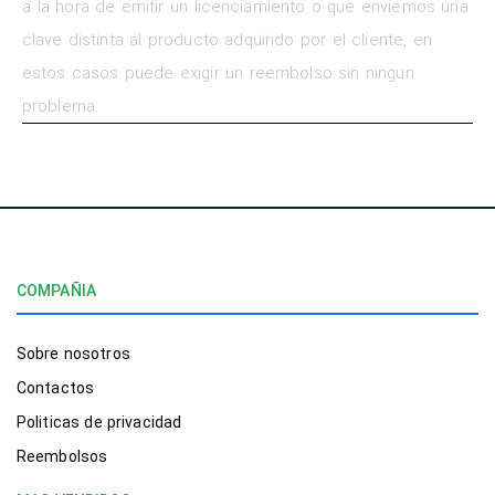
a la hora de emitir un licenciamiento o que enviemos una
clave distinta al producto adquirido por el cliente, en
estos casos puede exigir un reembolso sin ningun
problema.
COMPAÑIA
Sobre nosotros
Contactos
Politicas de privacidad
Reembolsos