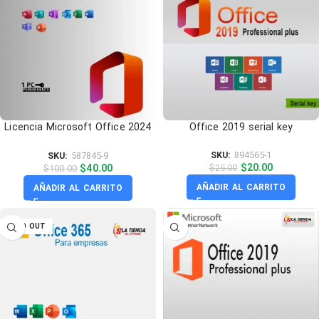
Licencia Microsoft Office 2024
Office 2019 serial key
Professional plus
SKU:
894565-1
SKU:
587845-9
$
20.00
$
40.00
$
25.00
$
100.00
AÑADIR AL CARRITO
AÑADIR AL CARRITO
SOLD OUT