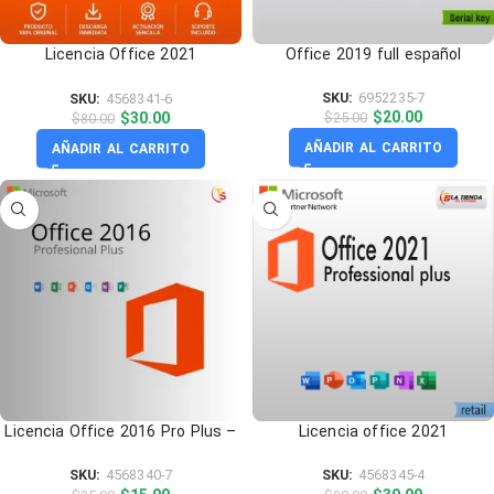
Licencia Office 2021
Office 2019 full español
professional – Permanente
SKU:
6952235-7
SKU:
4568341-6
$
20.00
$
30.00
$
25.00
$
80.00
AÑADIR AL CARRITO
AÑADIR AL CARRITO
Licencia Office 2016 Pro Plus –
Licencia office 2021
Original
professional plus 1PC
SKU:
4568340-7
SKU:
4568345-4