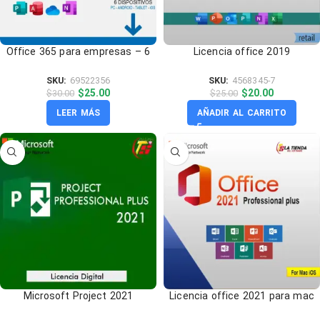
Office 365 para empresas – 6
Licencia office 2019
Dispositivos
professional plus
SKU:
69522356
SKU:
4568345-7
$
25.00
$
20.00
$
30.00
$
25.00
LEER MÁS
AÑADIR AL CARRITO
Microsoft Project 2021
Licencia office 2021 para mac
profesional