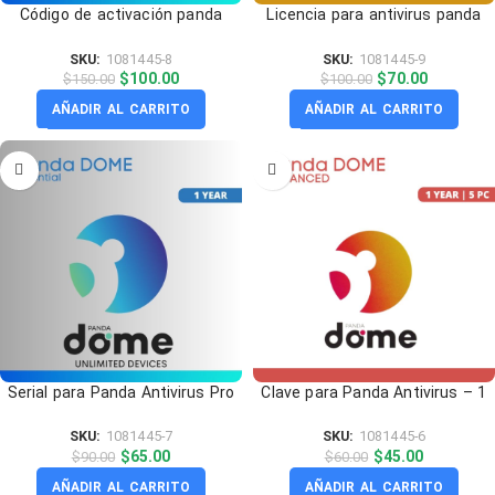
Código de activación panda
Licencia para antivirus panda
antivirus | 2 Años
dome Advanced
SKU:
1081445-8
SKU:
1081445-9
$
100.00
$
70.00
$
150.00
$
100.00
AÑADIR AL CARRITO
AÑADIR AL CARRITO
Serial para Panda Antivirus Pro
Clave para Panda Antivirus – 1
– 1 Año | Unlimited Devices
Año | 5 PC
SKU:
1081445-7
SKU:
1081445-6
$
65.00
$
45.00
$
90.00
$
60.00
Servicio rápido y excelente
Licencia de office 2024
AÑADIR AL CARRITO
AÑADIR AL CARRITO