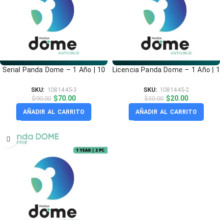
Serial Panda Dome – 1 Año | 10
Licencia Panda Dome – 1 Año | 1
Dispositivos
PC
SKU:
1081445-3
SKU:
1081445-2
$
70.00
$
20.00
$
90.00
$
30.00
AÑADIR AL CARRITO
AÑADIR AL CARRITO