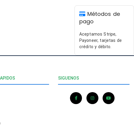
bles y
profesional y
s,
muy eficiente.
Métodos de
en una
Definitivamente
encia
recomendaría
pago
able.
su servicio a
ENTE
cualquiera que
Aceptamos Stripe,
IO¡¡
busque
Payoneer, tarjetas de
soluciones
crédito y débito.
confiables en
software.
RAPIDOS
SIGUENOS
s