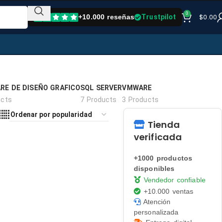
0
$
0.00
+10.000 reseñas
Trustpilot
RE DE DISEÑO GRAFICO
SQL SERVER
VMWARE
ucts
7 Products
3 Products
Tienda
verificada
+1000 productos
disponibles
Vendedor confiable
+10.000 ventas
Atención
personalizada