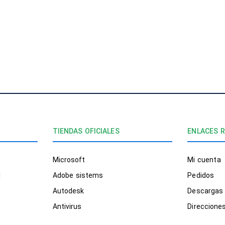
confia
atento
ofrec
experi
impec
¡EXCEL
SERVIC
TIENDAS OFICIALES
ENLACES 
Microsoft
Mi cuenta
l
Adobe sistems
Pedidos
Autodesk
Descargas
Antivirus
Direccione