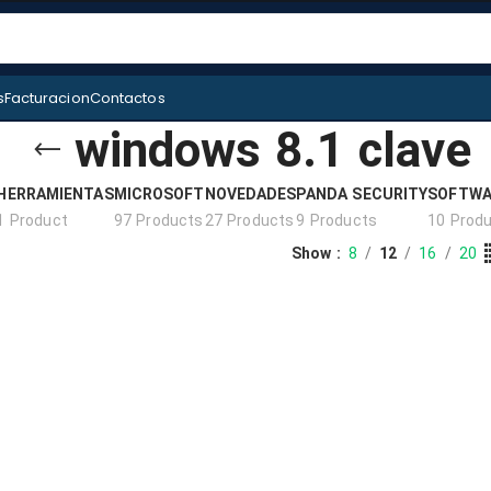
s
Facturacion
Contactos
windows 8.1 clave
HERRAMIENTAS
MICROSOFT
NOVEDADES
PANDA SECURITY
SOFTWA
1 Product
97 Products
27 Products
9 Products
10 Prod
Show
8
12
16
20