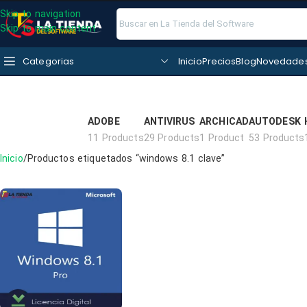
Skip to navigation
Skip to main content
Categorias
Inicio
Precios
Blog
Novedade
ADOBE
ANTIVIRUS
ARCHICAD
AUTODESK
11 Products
29 Products
1 Product
53 Products
Inicio
Productos etiquetados “windows 8.1 clave”