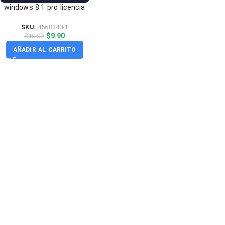
windows 8.1 pro licencia
original 1 PC
SKU:
4568340-1
$
9.90
$
10.00
AÑADIR AL CARRITO