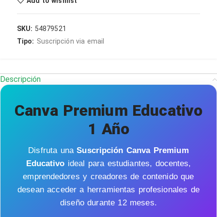
Add to wishlist
DOP
SKU:
54879521
PEN
Tipo:
Suscripción via email
ARS
Descripción
Canva Premium Educativo
1 Año
Disfruta una
Suscripción Canva Premium
Educativo
ideal para estudiantes, docentes,
emprendedores y creadores de contenido que
desean acceder a herramientas profesionales de
diseño durante 12 meses.