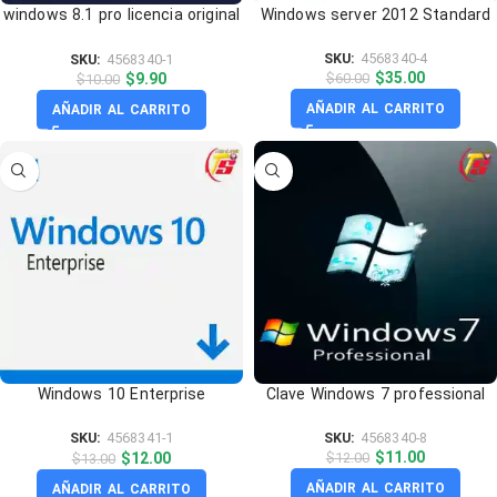
windows 8.1 pro licencia original
Windows server 2012 Standard
1 PC
SKU:
4568340-4
SKU:
4568340-1
$
35.00
$
9.90
$
60.00
$
10.00
AÑADIR AL CARRITO
AÑADIR AL CARRITO
Windows 10 Enterprise
Clave Windows 7 professional
activacion key
SKU:
4568340-8
SKU:
4568341-1
$
11.00
$
12.00
$
12.00
$
13.00
AÑADIR AL CARRITO
AÑADIR AL CARRITO