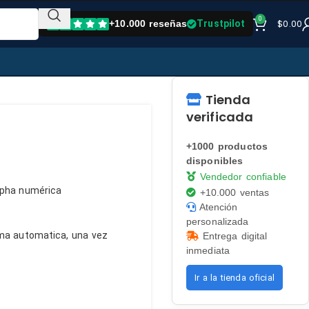
0
$
0.00
+10.000 reseñas
Trustpilot
Tienda
verificada
+1000 productos
disponibles
Vendedor confiable
lpha numérica
+10.000 ventas
Atención
personalizada
orma automatica, una vez
Entrega digital
inmediata
Ir a la tienda oficial