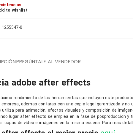
existencias
dd to wishlist
XN
OP
:
1255547-0
LP
OP
EN
IPCIÓN
PREGÚNTALE AL VENDEDOR
RS
ia adobe after effects
áximo rendimiento de las herramientas que incluyen este producto
la empresa, ademas contaras con una copia legal garantizada y no u
 utiliza para animación, efectos visuales y composición de imáge
gundo lugar after effects se emplea en la fase de posproduccion y 
r capas de vídeo e imágenes en la misma escena. Para mas detalle