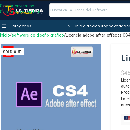
Skip to navigation
Skip to main content
Categorias
Inicio
Precios
Blog
Novedade
Inicio
software de diseño grafico
Licencia adobe after effects CS
SOLD OUT
Li
$
45
Lice
auto
Prod
La c
nues