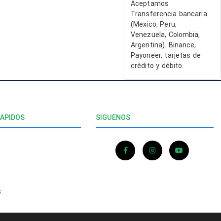
ENTE
cualquiera que
Aceptamos
IO¡¡
busque
Transferencia bancaria
soluciones
(Mexico, Peru,
confiables en
Venezuela, Colombia,
software.
Argentina). Binance,
Payoneer, tarjetas de
crédito y débito.
RAPIDOS
SIGUENOS
s