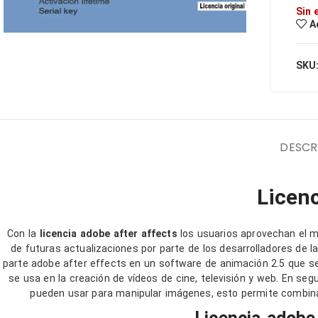
€
Sin 
A
M
C
SKU
C
D
P
DESCR
A
Licenc
Con la
licencia adobe after affects
los usuarios aprovechan el m
de futuras actualizaciones por parte de los desarrolladores de 
parte adobe after effects en un software de animación 2.5 que se
se usa en la creación de vídeos de cine, televisión y web. En se
pueden usar para manipular imágenes, esto permite combina