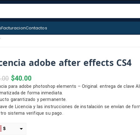
s
Facturacion
Contactos
4
cencia adobe after effects CS4
$
40.00
.00
ncia para adobe photoshop elements – Original. entrega de clave A
matizada de forma inmediata.
ucto garantizado y permanente.
lave de Licencia y las instrucciones de instalación se envían de f
tro sistema verifique su pago.
$