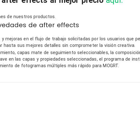
 after effects al mejor precio
aquí.
ones de nuestros productos.
Sopor
edades de after effects
excepc
confia
y mejoras en el flujo de trabajo solicitadas por los usuarios que 
¡El so
ar hasta sus mejores detalles sin comprometer la visión creativa.
magníf
Leer m
esamiento, capas mate de seguimiento seleccionables, la composició
Siemp
ave en las capas y propiedades seleccionadas, el programa de inst
dispon
miento de fotogramas múltiples más rápido para MOGRT.
ayudar
resolv
cualqu
de ma
rápida
profes
confia
atento
ofrec
experi
impec