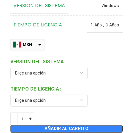
VERSION DEL SISTEMA
Windows
TIEMPO DE LICENCIA
1 Año
,
3 Años
MXN
$
VERSION DEL SISTEMA
€
COP
TIEMPO DE LICENCIA
CLP
DOP
PEN
ARS
AÑADIR AL CARRITO