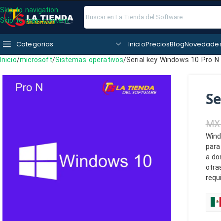
Skip to navigation
Skip to main content
Categorias
Inicio
Precios
Blog
Novedade
Inicio
microsoft
Sistemas operativos
Serial key Windows 10 Pro N
Se
MX
Wind
para
a do
otra
requ
$