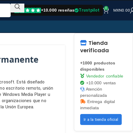
0
MXN
0.00
+10.000 reseñas
Trustpilot
Tienda
verificada
ermanente
+1000 productos
disponibles
Vendedor confiable
crosoft. Está diseñado
+10.000 ventas
o escritorio remoto, unión
Atención
ye Windows Media Player u
personalizada
ra organizaciones que no
Entrega digital
la Unión Europea.
inmediata
Ir a la tienda oficial