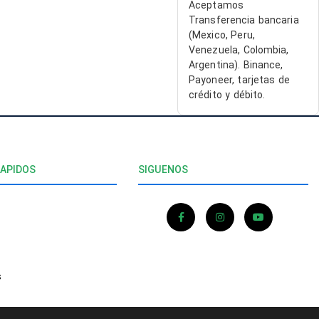
ENTE
cualquiera que
Aceptamos
IO¡¡
busque
Transferencia bancaria
soluciones
(Mexico, Peru,
confiables en
Venezuela, Colombia,
software.
Argentina). Binance,
Payoneer, tarjetas de
crédito y débito.
RAPIDOS
SIGUENOS
s