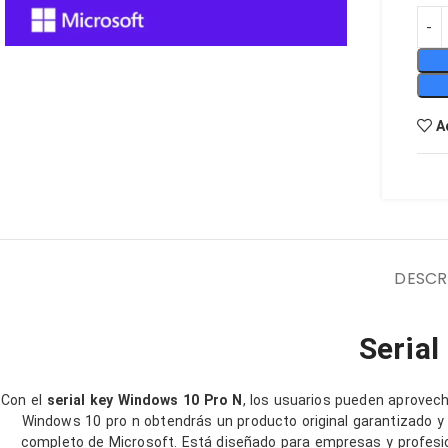
€
C
C
A
D
P
A
DESCR
Serial
Con el
serial key Windows 10 Pro
N
, los usuarios pueden aprovec
Windows 10 pro n obtendrás un producto original garantizado y 
completo de Microsoft. Está diseñado para empresas y profesio