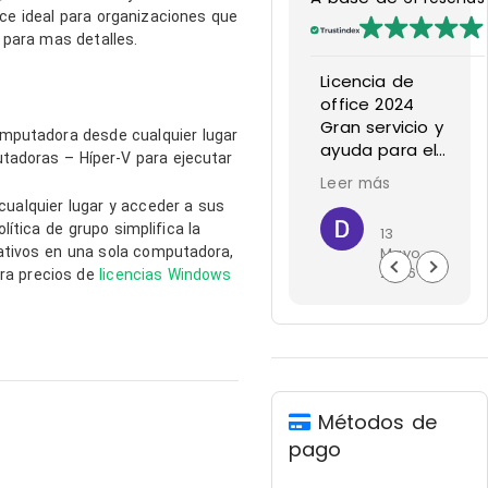
ce ideal para organizaciones que
t
para mas detalles.
te
Servicio rápido y
Licencia de
ional y
excelente
office 2024
ble
La rapidez con
Gran servicio y
omputadora desde cualquier lugar
porte es
la que se
ayuda para el
utadoras – Híper-V para ejecutar
ico!
pusieron en
cliente
ás
Leer más
Leer más
re están
contacto fue
puntuales,
cualquier lugar y acceder a sus
luis dlc
audemard
David Mallea
ibles para
impresionante, y
serviciales y
ítica de grupo simplifica la
31
26
13
 y
el servicio
precios
rativos en una sola computadora,
Mayo
Mayo
Mayo
er
ofrecido superó
económicos
2026
2026
2026
ra precios de
licencias Windows
ier duda
todas mis
muy confiables
nera
expectativas.
volveré a
 y
Todo el proceso
comprar con
ional. Muy
fue ágil,
ellos
bles y
profesional y
s,
muy eficiente.
Métodos de
en una
Definitivamente
encia
recomendaría
pago
able.
su servicio a