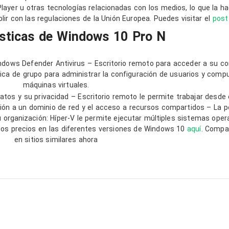
ayer u otras tecnologías relacionadas con los medios, lo que la ha
ir con las regulaciones de la Unión Europea. Puedes visitar el
pos
ísticas de Windows 10 Pro N
Sopor
excepc
confia
ndows Defender Antivirus – Escritorio remoto para acceder a su c
¡El so
tica de grupo para administrar la configuración de usuarios y comp
magníf
máquinas virtuales.
Leer m
Siemp
tos y su privacidad – Escritorio remoto le permite trabajar desde 
dispon
xión a un dominio de red y el acceso a recursos compartidos – La pol
ayudar
 organización: Híper-V le permite ejecutar múltiples sistemas ope
resolv
 los precios en las diferentes versiones de Windows 10
aquí
. Compa
cualqu
en sitios similares ahora
de ma
rápida
profes
confia
atento
ofrec
experi
impec